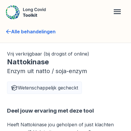
Overslaan
Zoek
Menu
en
naar
de
Alle behandelingen
inhoud
gaan
Behandeling
Vrij verkrijgbaar (bij drogist of online)
Nattokinase
type
Enzym uit natto / soja-enzym
Behandeling
Wetenschappelijk gecheckt
eigenschappen
Behandeling
Deel jouw ervaring met deze tool
informatie
Heeft Nattokinase jou geholpen of juist klachten