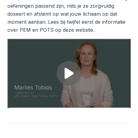
oefeningen passend zijn, mits je ze zorgvuldig
doseert en afstemt op wat jouw lichaam op dat
moment aankan. Lees bij twijfel eerst de informatie
over PEM en POTS op deze website.
Yoga
bij
Laad
long
de
covid
video
Door de video af te spelen, ga je akkoord dat er mogelijk
(tracking) cookies geplaatst worden