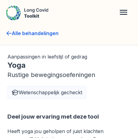
Overslaan
Zoek
Menu
en
naar
de
Alle behandelingen
inhoud
gaan
Behandeling
Aanpassingen in leefstijl of gedrag
Yoga
type
Rustige bewegingsoefeningen
Behandeling
Wetenschappelijk gecheckt
eigenschappen
Behandeling
Deel jouw ervaring met deze tool
informatie
Heeft yoga jou geholpen of juist klachten