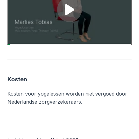
Yogaoefening:
sukshma
Laad
vyayama
de
video
Door de video af te spelen, ga je akkoord dat er mogelijk
(tracking) cookies geplaatst worden
Kosten
Kosten voor yogalessen worden niet vergoed door
Nederlandse zorgverzekeraars.