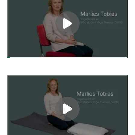
Yogaoefening:
bodyscan
Laad
light,
de
herstelgericht
video
Door de video af te spelen, ga je akkoord dat er mogelijk
(tracking) cookies geplaatst worden
Yogaoefening:
ondersteunde
Laad
kindhouding
de
video